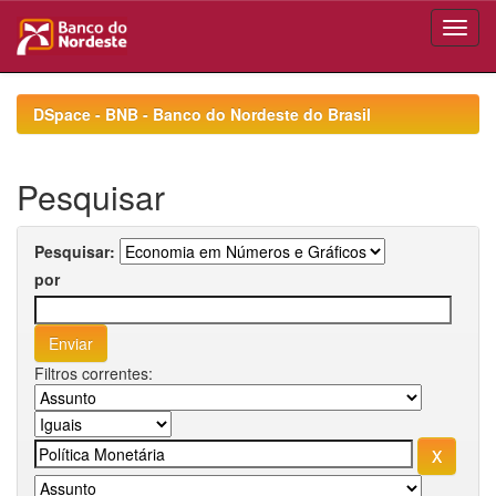
Skip
navigation
DSpace - BNB - Banco do Nordeste do Brasil
Pesquisar
Pesquisar:
por
Filtros correntes: