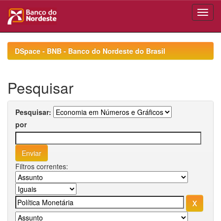
Skip
navigation
DSpace - BNB - Banco do Nordeste do Brasil
Pesquisar
Pesquisar:
por
Filtros correntes: