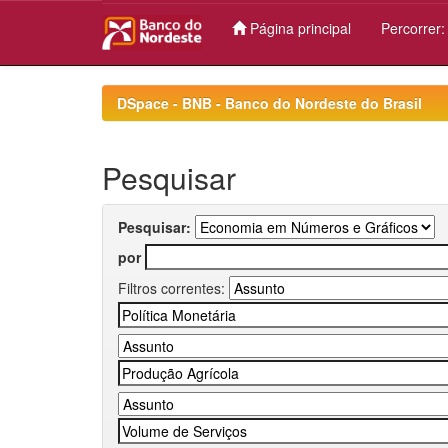
Página principal
Percorrer
Skip
navigation
DSpace - BNB - Banco do Nordeste do Brasil
Pesquisar
Pesquisar:
por
Filtros correntes: