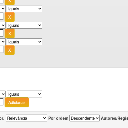
or:
Por ordem
Autores/Regi