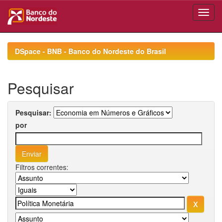
Skip
navigation
DSpace - BNB - Banco do Nordeste do Brasil
Pesquisar
Pesquisar:
por
Filtros correntes: