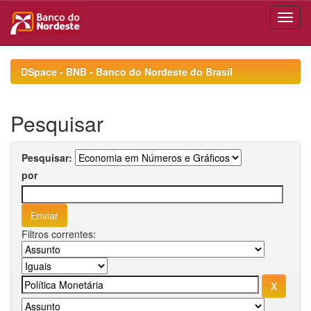
Skip
navigation
DSpace - BNB - Banco do Nordeste do Brasil
Pesquisar
Pesquisar:
por
Filtros correntes: