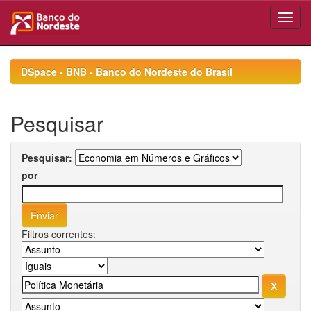
Skip
navigation
DSpace - BNB - Banco do Nordeste do Brasil
Pesquisar
Pesquisar:
por
Filtros correntes: