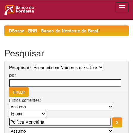
Skip
navigation
DSpace - BNB - Banco do Nordeste do Brasil
Pesquisar
Pesquisar:
por
Filtros correntes: