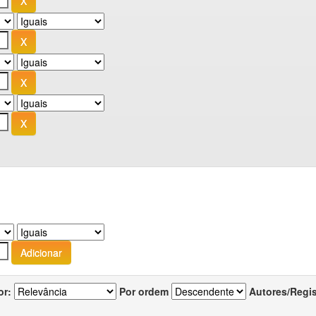
or:
Por ordem
Autores/Regi