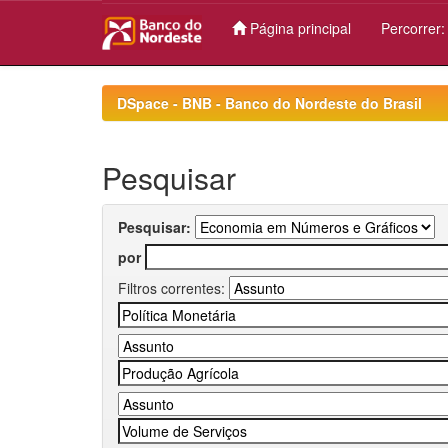
Página principal
Percorrer
Skip
navigation
DSpace - BNB - Banco do Nordeste do Brasil
Pesquisar
Pesquisar:
por
Filtros correntes: