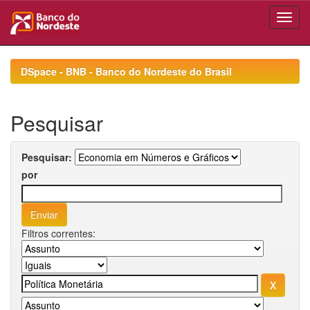
Skip
navigation
DSpace - BNB - Banco do Nordeste do Brasil
Pesquisar
Pesquisar:
por
Filtros correntes: