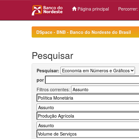
Página principal
Percorrer
Skip
navigation
DSpace - BNB - Banco do Nordeste do Brasil
Pesquisar
Pesquisar:
por
Filtros correntes: