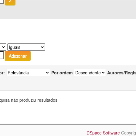
or:
Por ordem
Autores/Regi
quisa não produziu resultados.
DSpace Software
Copyrig