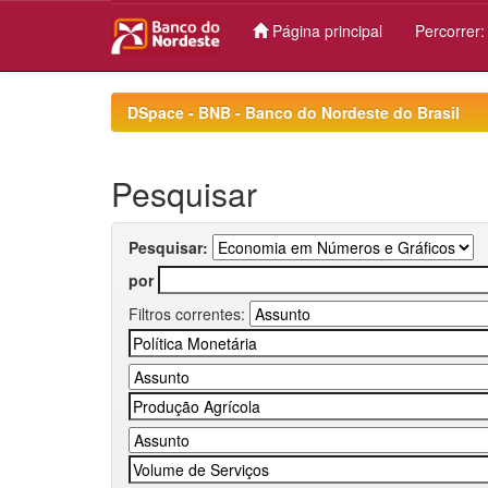
Página principal
Percorrer
Skip
navigation
DSpace - BNB - Banco do Nordeste do Brasil
Pesquisar
Pesquisar:
por
Filtros correntes: