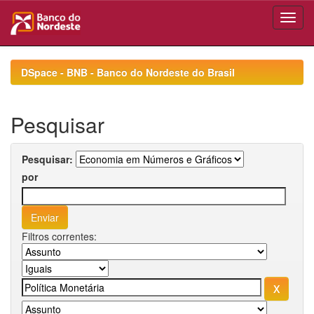
Skip
navigation
DSpace - BNB - Banco do Nordeste do Brasil
Pesquisar
Pesquisar:
por
Filtros correntes: