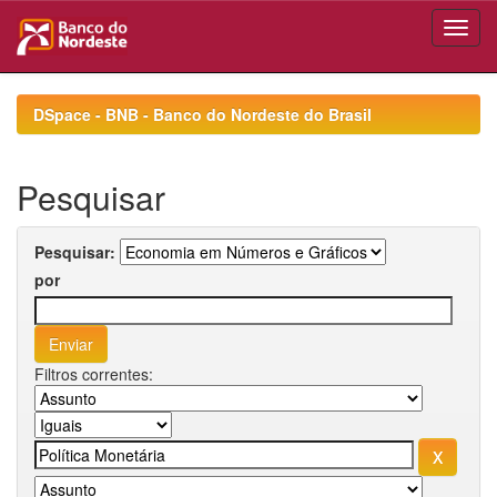
Skip
navigation
DSpace - BNB - Banco do Nordeste do Brasil
Pesquisar
Pesquisar:
por
Filtros correntes: