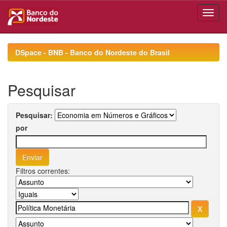
Skip
navigation
DSpace - BNB - Banco do Nordeste do Brasil
Pesquisar
Pesquisar:
por
Filtros correntes: