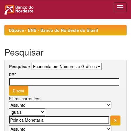
Skip
navigation
DSpace - BNB - Banco do Nordeste do Brasil
Pesquisar
Pesquisar:
por
Filtros correntes: