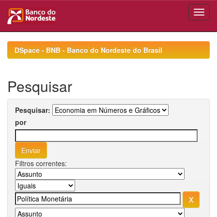
Skip
navigation
DSpace - BNB - Banco do Nordeste do Brasil
Pesquisar
Pesquisar:
por
Filtros correntes: