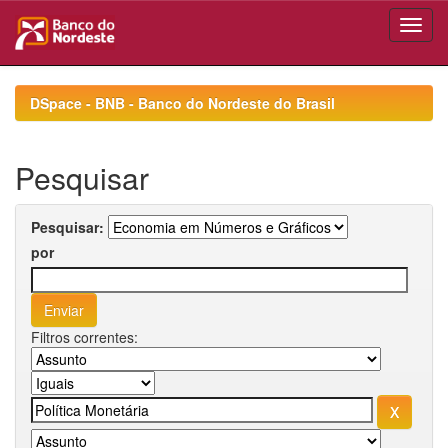
Skip
navigation
DSpace - BNB - Banco do Nordeste do Brasil
Pesquisar
Pesquisar:
por
Filtros correntes: