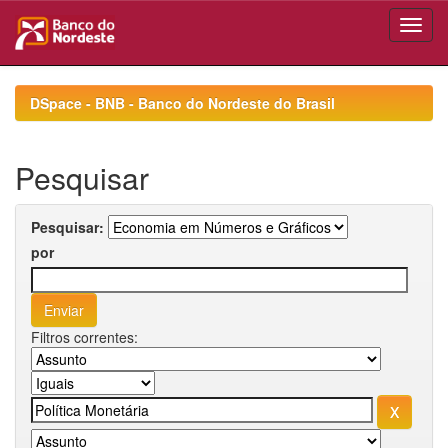
Skip
navigation
DSpace - BNB - Banco do Nordeste do Brasil
Pesquisar
Pesquisar:
por
Filtros correntes: