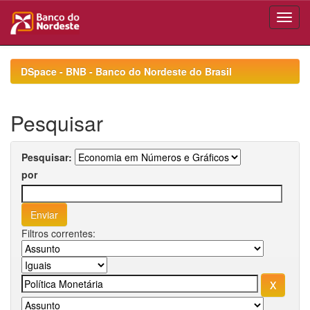
Skip
navigation
DSpace - BNB - Banco do Nordeste do Brasil
Pesquisar
Pesquisar:
por
Filtros correntes: