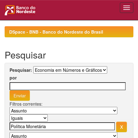
Skip
navigation
DSpace - BNB - Banco do Nordeste do Brasil
Pesquisar
Pesquisar:
por
Filtros correntes: