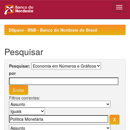
Skip
navigation
DSpace - BNB - Banco do Nordeste do Brasil
Pesquisar
Pesquisar:
por
Filtros correntes: