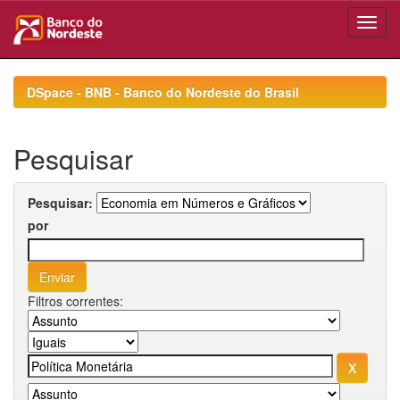
Skip
navigation
DSpace - BNB - Banco do Nordeste do Brasil
Pesquisar
Pesquisar:
por
Filtros correntes: