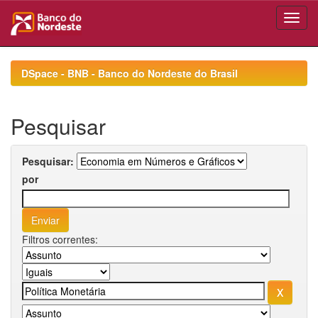
Skip
navigation
DSpace - BNB - Banco do Nordeste do Brasil
Pesquisar
Pesquisar:
por
Filtros correntes: