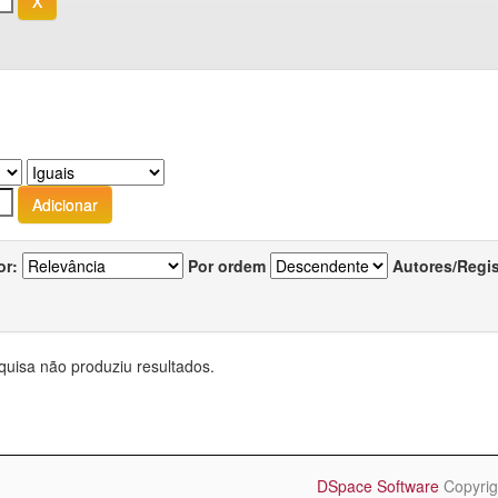
or:
Por ordem
Autores/Regi
quisa não produziu resultados.
DSpace Software
Copyrig