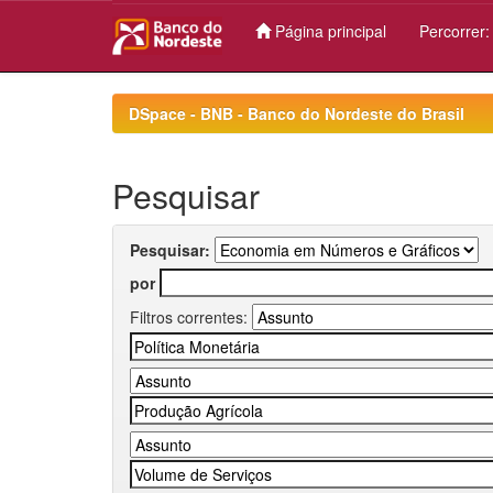
Página principal
Percorrer
Skip
navigation
DSpace - BNB - Banco do Nordeste do Brasil
Pesquisar
Pesquisar:
por
Filtros correntes: