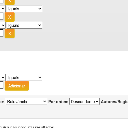
or:
Por ordem
Autores/Regi
quisa não produziu resultados.