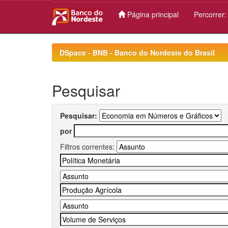
Página principal
Percorrer
Skip
navigation
DSpace - BNB - Banco do Nordeste do Brasil
Pesquisar
Pesquisar:
por
Filtros correntes: