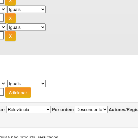
or:
Por ordem
Autores/Regi
quisa não produziu resultados.