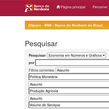
Página principal
Percorrer
Skip
navigation
DSpace - BNB - Banco do Nordeste do Brasil
Pesquisar
Pesquisar:
por
Filtros correntes: