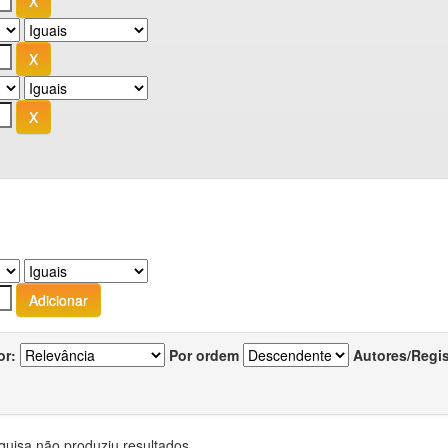
or:
Por ordem
Autores/Regi
quisa não produziu resultados.