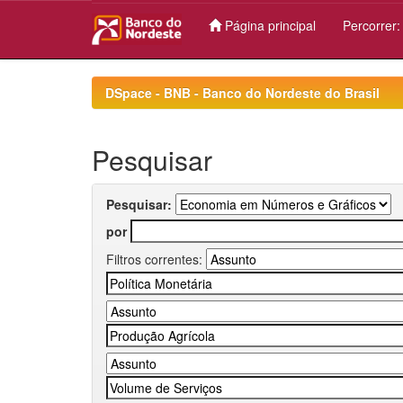
Página principal
Percorrer
Skip
navigation
DSpace - BNB - Banco do Nordeste do Brasil
Pesquisar
Pesquisar:
por
Filtros correntes: