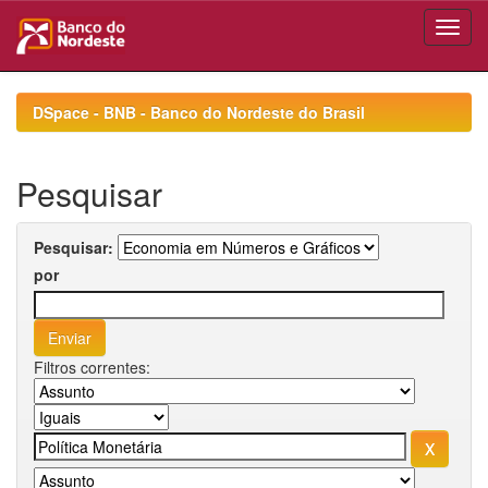
Skip
navigation
DSpace - BNB - Banco do Nordeste do Brasil
Pesquisar
Pesquisar:
por
Filtros correntes: