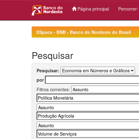
Página principal
Percorrer
Skip
navigation
DSpace - BNB - Banco do Nordeste do Brasil
Pesquisar
Pesquisar:
por
Filtros correntes: