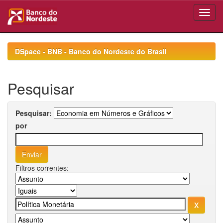
Skip
navigation
DSpace - BNB - Banco do Nordeste do Brasil
Pesquisar
Pesquisar:
por
Filtros correntes: