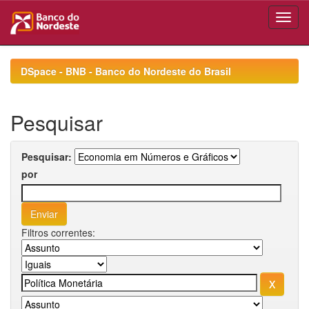
Skip
navigation
DSpace - BNB - Banco do Nordeste do Brasil
Pesquisar
Pesquisar:
por
Filtros correntes: