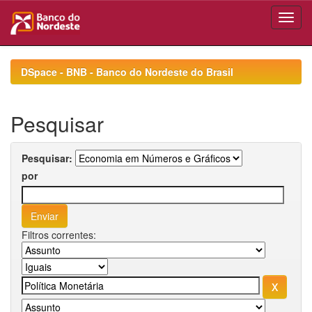
Skip
navigation
DSpace - BNB - Banco do Nordeste do Brasil
Pesquisar
Pesquisar:
por
Filtros correntes: