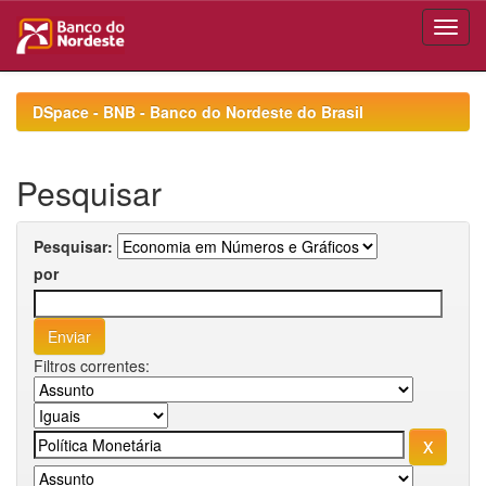
Skip
navigation
DSpace - BNB - Banco do Nordeste do Brasil
Pesquisar
Pesquisar:
por
Filtros correntes: