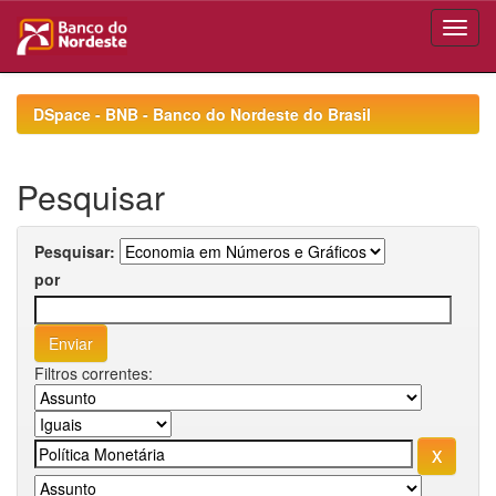
Skip
navigation
DSpace - BNB - Banco do Nordeste do Brasil
Pesquisar
Pesquisar:
por
Filtros correntes: