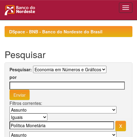
Skip
navigation
DSpace - BNB - Banco do Nordeste do Brasil
Pesquisar
Pesquisar:
por
Filtros correntes: