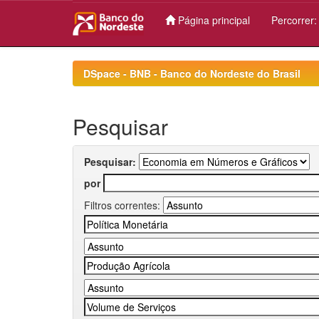
Página principal
Percorrer
Skip
navigation
DSpace - BNB - Banco do Nordeste do Brasil
Pesquisar
Pesquisar:
por
Filtros correntes: