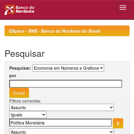
Skip
navigation
DSpace - BNB - Banco do Nordeste do Brasil
Pesquisar
Pesquisar:
por
Filtros correntes: