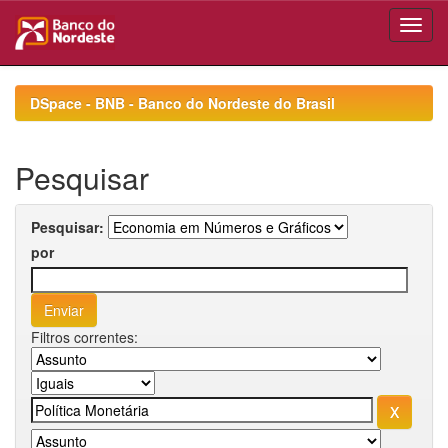
Skip
navigation
DSpace - BNB - Banco do Nordeste do Brasil
Pesquisar
Pesquisar:
por
Filtros correntes: