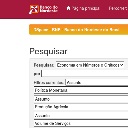
Página principal
Percorrer
Skip
navigation
DSpace - BNB - Banco do Nordeste do Brasil
Pesquisar
Pesquisar:
por
Filtros correntes: