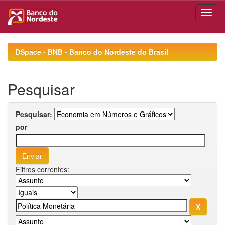
Skip
navigation
DSpace - BNB - Banco do Nordeste do Brasil
Pesquisar
Pesquisar:
por
Filtros correntes: