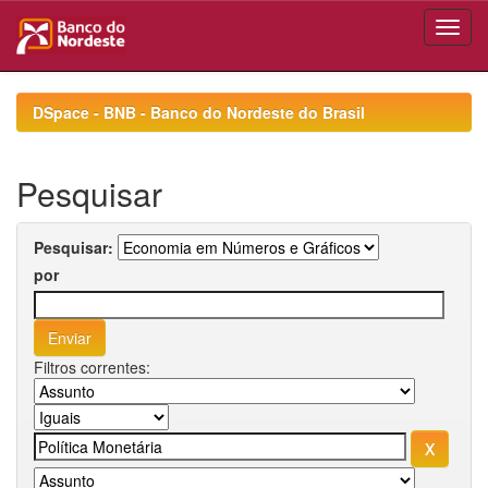
Skip
navigation
DSpace - BNB - Banco do Nordeste do Brasil
Pesquisar
Pesquisar:
por
Filtros correntes: