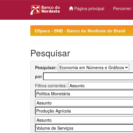
Página principal
Percorrer
Skip
navigation
DSpace - BNB - Banco do Nordeste do Brasil
Pesquisar
Pesquisar:
por
Filtros correntes: