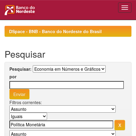
Skip
navigation
DSpace - BNB - Banco do Nordeste do Brasil
Pesquisar
Pesquisar:
por
Filtros correntes: