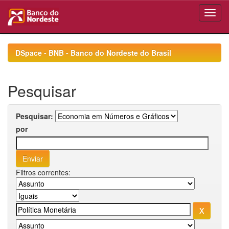
Skip
navigation
DSpace - BNB - Banco do Nordeste do Brasil
Pesquisar
Pesquisar:
por
Filtros correntes: