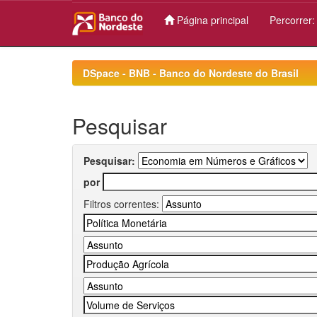
Página principal
Percorrer
Skip
navigation
DSpace - BNB - Banco do Nordeste do Brasil
Pesquisar
Pesquisar:
por
Filtros correntes: