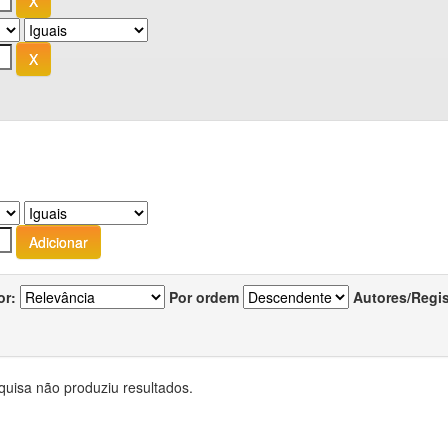
or:
Por ordem
Autores/Regi
quisa não produziu resultados.