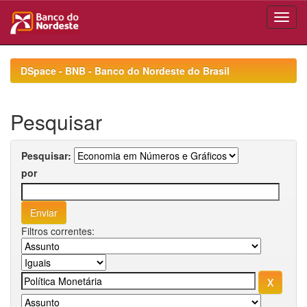
Skip
navigation
DSpace - BNB - Banco do Nordeste do Brasil
Pesquisar
Pesquisar:
por
Filtros correntes: