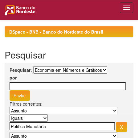
Skip
navigation
DSpace - BNB - Banco do Nordeste do Brasil
Pesquisar
Pesquisar:
por
Filtros correntes: