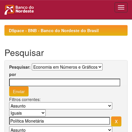
Skip
navigation
DSpace - BNB - Banco do Nordeste do Brasil
Pesquisar
Pesquisar:
por
Filtros correntes: