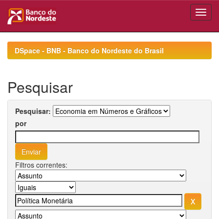
Skip
navigation
DSpace - BNB - Banco do Nordeste do Brasil
Pesquisar
Pesquisar:
por
Filtros correntes: