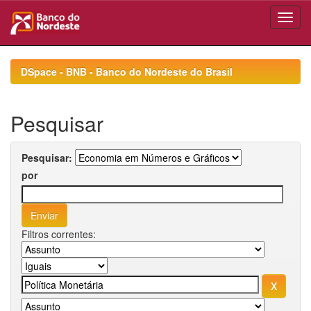
Skip
navigation
DSpace - BNB - Banco do Nordeste do Brasil
Pesquisar
Pesquisar:
por
Filtros correntes: